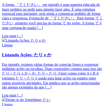
A forma 「てください」 em japonês é uma maneira educada de
fazer pedidos ou pedir para alguém fazer algo. É uma estrutura
essencial para iniciantes, pois ajuda a comunicar pedidos de forma
clara e respeitosa. Formação de 「てください」 Para formar てく
ださい, primeiro você precisa da forma て do verbo. A forma て é
uma conjugação usada […]
Leia mais [...]
Língua
Listando Ações: たり e か
Em japonês, existem várias formas de conectar frases e expressar
múltiplas ações ou escolhas. Duas expressões comuns para isso são
たり～たり e か～か. たり～たり: Fazer coisas como A e B A
estrutura たり～たり é usada para listar ações ou estados entre
outras possíveis atividades. Ela implica que as ações mencionadas
são apenas exemplos do que […]
Leia mais [...]
Língua