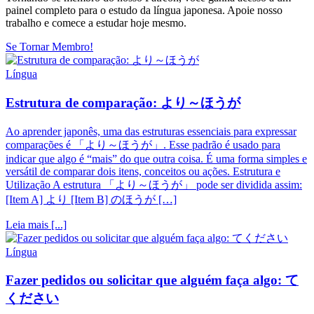
painel completo para o estudo da língua japonesa. Apoie nosso
trabalho e comece a estudar hoje mesmo.
Se Tornar Membro!
Língua
Estrutura de comparação: より～ほうが
Ao aprender japonês, uma das estruturas essenciais para expressar
comparações é 「より～ほうが」. Esse padrão é usado para
indicar que algo é “mais” do que outra coisa. É uma forma simples e
versátil de comparar dois itens, conceitos ou ações. Estrutura e
Utilização A estrutura 「より～ほうが」 pode ser dividida assim:
[Item A] より [Item B] のほうが […]
Leia mais [...]
Língua
Fazer pedidos ou solicitar que alguém faça algo: て
ください