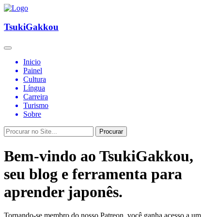
TsukiGakkou
Inicio
Painel
Cultura
Língua
Carreira
Turismo
Sobre
Procurar
Bem-vindo ao TsukiGakkou,
seu blog e ferramenta para
aprender japonês.
Tornando-se membro do nosso Patreon, você ganha acesso a um