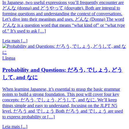
In Japanese, two useful expressions you’ll frequently encounter are
どんな (donna) and どうやって (douyatte). Both are integral to
forming questions and understanding the context of conversations.
Let’s dive into their meanings and uses. どんな (Donna) The word
どんな is a question word that means “what kind of” or “what type
of.” It’s used to ask […]
Leia mais [...]
Língua
Probability and Questions: だろう, でしょう, どう
して, and なに
When learning Japanese, it’s essential to grasp the basic grammar
points to build a strong foundation. This post will cover four key
concepts: だろう, でしょう, どうして, and なに. We’ll keep
things simple and easy to understand, focusing on the JLPT N5
level. だろう and でしょう Both だろう and でしょう are used
to express probability or […]
Leia mais [...]