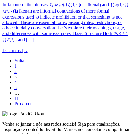
In Japanese, the phrases ちゃいけない (cha ikenai) and じゃいけ
ない (ja ikenai) are informal contractions of more formal
expressions used to indicate prohibition or that something is not
allowed. These are essential for expressing rules, restrictions, or
advice in daily conversation. Let’s explore their meanings, usage,
and differences with some examples. Basic Structure Both ちゃい
けない and […]
Leia mais [...]
Voltar
1
2
3
4
5
…
11
Proximo
TsukiGakkou
Venha se juntar a nós nas redes sociais! Siga para atualizações,
inspiração e conteúdo divertido. Vamos nos conectar e compartilhar