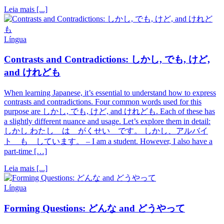
Leia mais [...]
Língua
Contrasts and Contradictions: しかし, でも, けど,
and けれども
When learning Japanese, it’s essential to understand how to express
contrasts and contradictions. Four common words used for this
purpose are しかし, でも, けど, and けれども. Each of these has
a slightly different nuance and usage. Let’s explore them in detail:
しかし わたし は がくせい です。 しかし、アルバイ
ト も しています。 – I am a student. However, I also have a
part-time […]
Leia mais [...]
Língua
Forming Questions: どんな and どうやって