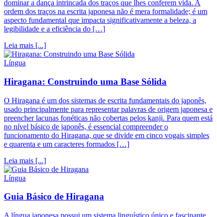
dominar a dança intrincada dos traços que lhes conferem vida. A
ordem dos traços na escrita japonesa não é mera formalidade; é um
aspecto fundamental que impacta significativamente a beleza, a
legibilidade e a eficiência do […]
Leia mais [...]
Língua
Hiragana: Construindo uma Base Sólida
O Hiragana é um dos sistemas de escrita fundamentais do japonês,
usado principalmente para representar palavras de origem japonesa e
preencher lacunas fonéticas não cobertas pelos kanji. Para quem está
no nível básico de japonês, é essencial compreender o
funcionamento do Hiragana, que se divide em cinco vogais simples
e quarenta e um caracteres formados […]
Leia mais [...]
Língua
Guia Básico de Hiragana
A língua japonesa possui um sistema linguístico único e fascinante,