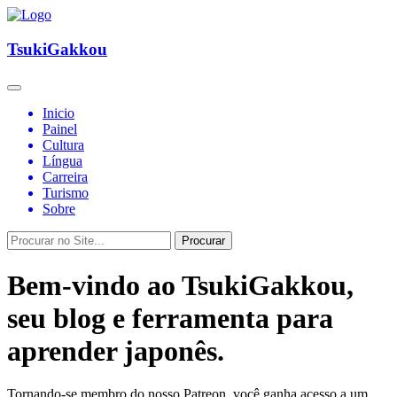
TsukiGakkou
Inicio
Painel
Cultura
Língua
Carreira
Turismo
Sobre
Procurar
Bem-vindo ao TsukiGakkou,
seu blog e ferramenta para
aprender japonês.
Tornando-se membro do nosso Patreon, você ganha acesso a um