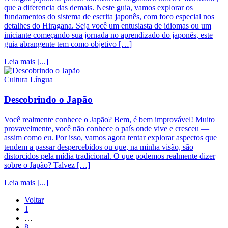
que a diferencia das demais. Neste guia, vamos explorar os
fundamentos do sistema de escrita japonês, com foco especial nos
detalhes do Hiragana. Seja você um entusiasta de idiomas ou um
iniciante começando sua jornada no aprendizado do japonês, este
guia abrangente tem como objetivo […]
Leia mais [...]
Cultura
Língua
Descobrindo o Japão
Você realmente conhece o Japão? Bem, é bem improvável! Muito
provavelmente, você não conhece o país onde vive e cresceu —
assim como eu. Por isso, vamos agora tentar explorar aspectos que
tendem a passar despercebidos ou que, na minha visão, são
distorcidos pela mídia tradicional. O que podemos realmente dizer
sobre o Japão? Talvez […]
Leia mais [...]
Voltar
1
…
8